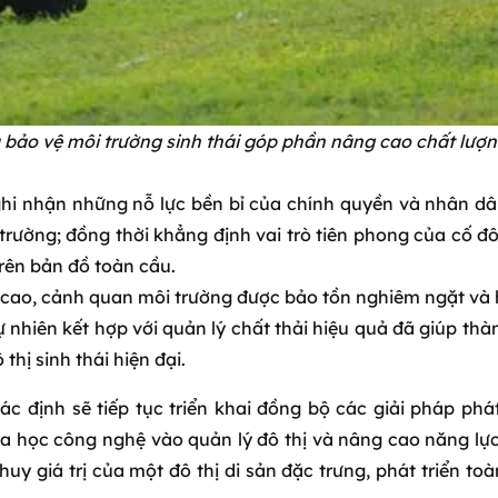
và bảo vệ môi trường sinh thái góp phần nâng cao chất lư
ghi nhận những nỗ lực bền bỉ của chính quyền và nhân dâ
 trường; đồng thời khẳng định vai trò tiên phong của cố đ
trên bản đồ toàn cầu.
h cao, cảnh quan môi trường được bảo tồn nghiêm ngặt và h
ự nhiên kết hợp với quản lý chất thải hiệu quả đã giúp th
hị sinh thái hiện đại.
ác định sẽ tiếp tục triển khai đồng bộ các giải pháp phá
học công nghệ vào quản lý đô thị và nâng cao năng lực t
y giá trị của một đô thị di sản đặc trưng, phát triển toà