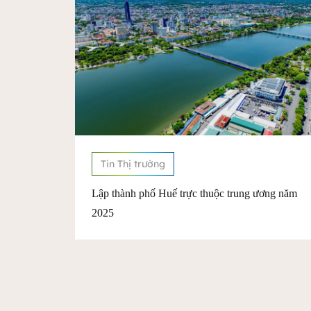
Tin Thị trường
ơng năm
Huế đón chuyến bay charter đầu tiên từ Thâm
Quyến, Trung Quốc