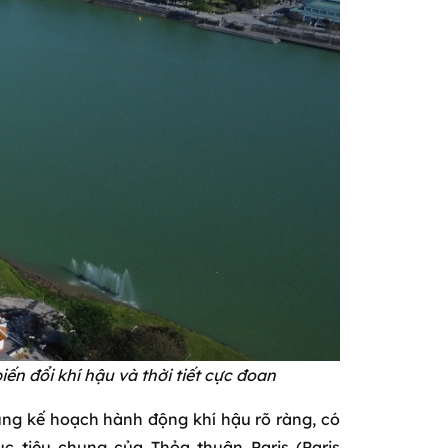
ến đổi khí hậu và thời tiết cực đoan
ùng kế hoạch hành động khí hậu rõ ràng, có
c tiêu chung của Thỏa thuận Paris (Paris